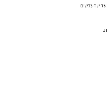
משיכו לבשל כ-15 דקות נוספות, עד שהעדשים
ת.