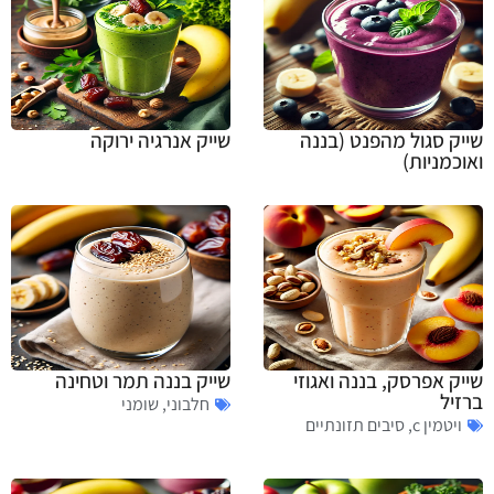
שייק סגול מהפנט (בננה
שייק אנרגיה ירוקה
ואוכמניות)
שייק אפרסק, בננה ואגוזי
שייק בננה תמר וטחינה
ברזיל
חלבוני
,
שומני
ויטמין c
,
סיבים תזונתיים